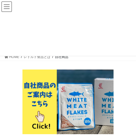
コ
ナ
ン
ビ
テ
ゲ
ン
ー
ツ
シ
へ
ョ
自社商品
ス
ン
キ
に
ッ
移
HOME
レトルト食品とは
自社商品
プ
動