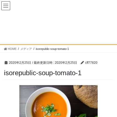
コ
ナ
ン
ビ
テ
ゲ
ン
ー
ツ
シ
へ
ョ
メディア
ス
ン
キ
に
ッ
移
HOME
メディア
isorepublic-soup-tomato-1
プ
動
2020年2月25日
/ 最終更新日時 :
2020年2月25日
cff77820
isorepublic-soup-tomato-1