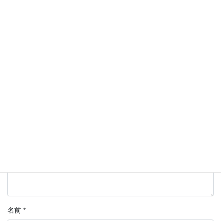
Pocket
Copy
コメントを残す
メールアドレスが公開されることはありません。
*
が付いている
欄は必須項目です
コメント
名前
*